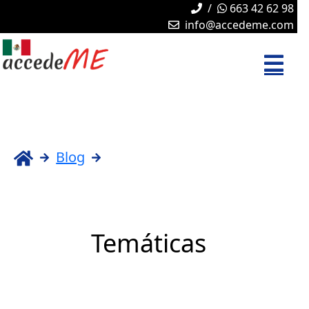
/
663 42 62 98
info@accedeme.com
Blog
Temáticas