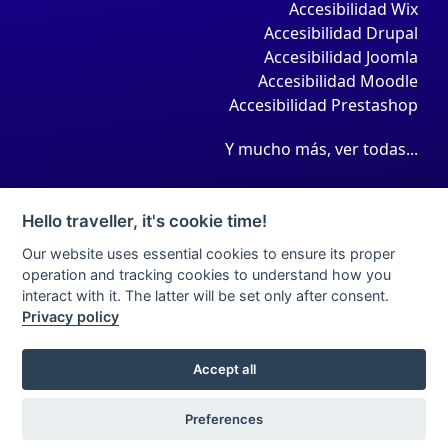
Accesibilidad Wix
Accesibilidad Drupal
Accesibilidad Joomla
Accesibilidad Moodle
Accesibilidad Prestashop
Y mucho más, ver todas...
Hello traveller, it's cookie time!
Our website uses essential cookies to ensure its proper
operation and tracking cookies to understand how you
interact with it. The latter will be set only after consent.
Privacy policy
Aviso legal
Condiciones de contratación
Política de privacidad
Política de cookies
Accept all
Declaracion de accessibilidad
Sitemap
2022 Accedeme México. All Rights Reserved.
Preferences